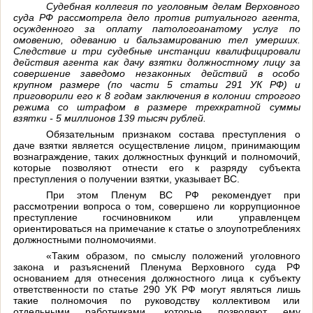
Судебная коллегия по уголовным делам Верховного
суда РФ рассмотрела дело против ритуального агента,
осужденного за оплату патологоанатому услуг по
омовению, одеванию и бальзамированию тел умерших.
Следствие и три судебные инстанции квалифицировали
действия агента как дачу взятки должностному лицу за
совершение заведомо незаконных действий в особо
крупном размере (по части 5 статьи 291 УК РФ) и
приговорили его к 8 годам заключения в колонии строгого
режима со штрафом в размере трехкратной суммы
взятки - 5 миллионов 139 тысяч рублей.
Обязательным признаком состава преступления о
даче взятки является осуществление лицом, принимающим
вознаграждение, таких должностных функций и полномочий,
которые позволяют отнести его к разряду субъекта
преступления о получении взятки, указывает ВС.
При этом Пленум ВС РФ рекомендует при
рассмотрении вопроса о том, совершено ли коррупционное
преступление госчиновником или управленцем
ориентироваться на примечание к статье о злоупотреблениях
должностными полномочиями.
«Таким образом, по смыслу положений уголовного
закона и разъяснений Пленума Верховного суда РФ
основанием для отнесения должностного лица к субъекту
ответственности по статье 290 УК РФ могут являться лишь
такие полномочия по руководству коллективом или
отдельными работниками, которые позволяют ему