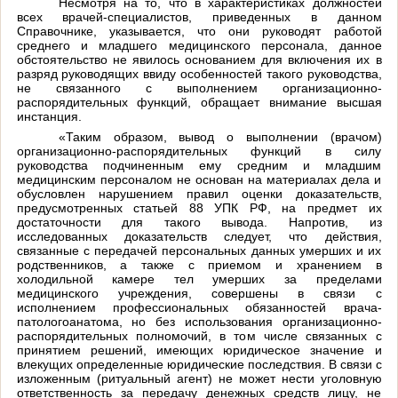
Несмотря на то, что в характеристиках должностей
всех врачей-специалистов, приведенных в данном
Справочнике, указывается, что они руководят работой
среднего и младшего медицинского персонала, данное
обстоятельство не явилось основанием для включения их в
разряд руководящих ввиду особенностей такого руководства,
не связанного с выполнением организационно-
распорядительных функций, обращает внимание высшая
инстанция.
«Таким образом, вывод о выполнении (врачом)
организационно-распорядительных функций в силу
руководства подчиненным ему средним и младшим
медицинским персоналом не основан на материалах дела и
обусловлен нарушением правил оценки доказательств,
предусмотренных статьей 88 УПК РФ, на предмет их
достаточности для такого вывода. Напротив, из
исследованных доказательств следует, что действия,
связанные с передачей персональных данных умерших и их
родственников, а также с приемом и хранением в
холодильной камере тел умерших за пределами
медицинского учреждения, совершены в связи с
исполнением профессиональных обязанностей врача-
патологоанатома, но без использования организационно-
распорядительных полномочий, в том числе связанных с
принятием решений, имеющих юридическое значение и
влекущих определенные юридические последствия. В связи с
изложенным (ритуальный агент) не может нести уголовную
ответственность за передачу денежных средств лицу, не