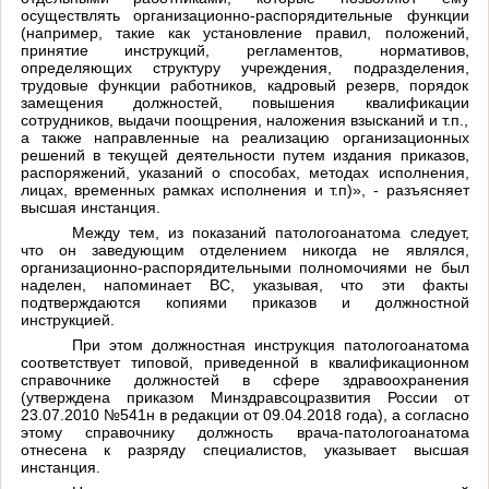
осуществлять организационно-распорядительные функции
(например, такие как установление правил, положений,
принятие инструкций, регламентов, нормативов,
определяющих структуру учреждения, подразделения,
трудовые функции работников, кадровый резерв, порядок
замещения должностей, повышения квалификации
сотрудников, выдачи поощрения, наложения взысканий и т.п.,
а также направленные на реализацию организационных
решений в текущей деятельности путем издания приказов,
распоряжений, указаний о способах, методах исполнения,
лицах, временных рамках исполнения и т.п)», - разъясняет
высшая инстанция.
Между тем, из показаний патологоанатома следует,
что он заведующим отделением никогда не являлся,
организационно-распорядительными полномочиями не был
наделен, напоминает ВС, указывая, что эти факты
подтверждаются копиями приказов и должностной
инструкцией.
При этом должностная инструкция патологоанатома
соответствует типовой, приведенной в квалификационном
справочнике должностей в сфере здравоохранения
(утверждена приказом Минздравсоцразвития России от
23.07.2010 №541н в редакции от 09.04.2018 года), а согласно
этому справочнику должность врача-патологоанатома
отнесена к разряду специалистов, указывает высшая
инстанция.