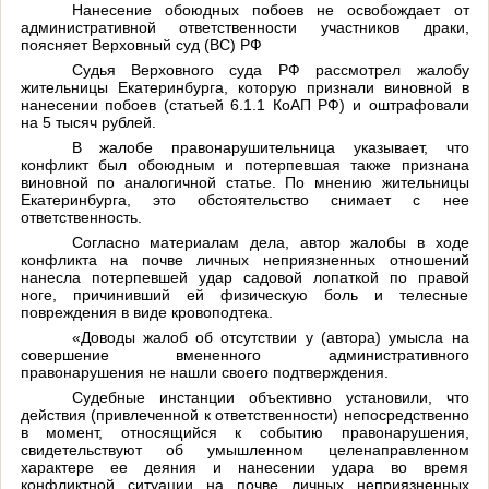
Нанесение обоюдных побоев не освобождает от
административной ответственности участников драки,
поясняет Верховный суд (ВС) РФ
Судья Верховного суда РФ рассмотрел жалобу
жительницы Екатеринбурга, которую признали виновной в
нанесении побоев (статьей 6.1.1 КоАП РФ) и оштрафовали
на 5 тысяч рублей.
В жалобе правонарушительница указывает, что
конфликт был обоюдным и потерпевшая также признана
виновной по аналогичной статье. По мнению жительницы
Екатеринбурга, это обстоятельство снимает с нее
ответственность.
Согласно материалам дела, автор жалобы в ходе
конфликта на почве личных неприязненных отношений
нанесла потерпевшей удар садовой лопаткой по правой
ноге, причинивший ей физическую боль и телесные
повреждения в виде кровоподтека.
«Доводы жалоб об отсутствии у (автора) умысла на
совершение вмененного административного
правонарушения не нашли своего подтверждения.
Судебные инстанции объективно установили, что
действия (привлеченной к ответственности) непосредственно
в момент, относящийся к событию правонарушения,
свидетельствуют об умышленном целенаправленном
характере ее деяния и нанесении удара во время
конфликтной ситуации на почве личных неприязненных