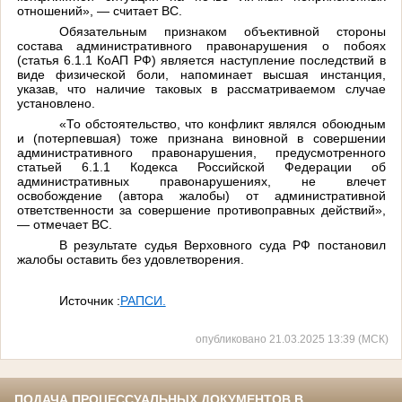
отношений», — считает ВС.
Обязательным признаком объективной стороны
состава административного правонарушения о побоях
(статья 6.1.1 КоАП РФ) является наступление последствий в
виде физической боли, напоминает высшая инстанция,
указав, что наличие таковых в рассматриваемом случае
установлено.
«То обстоятельство, что конфликт являлся обоюдным
и (потерпевшая) тоже признана виновной в совершении
административного правонарушения, предусмотренного
статьей 6.1.1 Кодекса Российской Федерации об
административных правонарушениях, не влечет
освобождение (автора жалобы) от административной
ответственности за совершение противоправных действий»,
— отмечает ВС.
В результате судья Верховного суда РФ постановил
жалобы оставить без удовлетворения.
Источник :
РАПСИ.
опубликовано 21.03.2025 13:39 (МСК)
ПОДАЧА ПРОЦЕССУАЛЬНЫХ ДОКУМЕНТОВ В